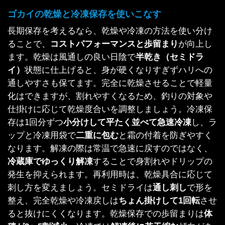
ゴカイの乾燥と冷凍保存を使いこなす
長期保存を考えるなら、乾燥や冷凍の方法を使い分け
ることで、
コストパフォーマンスと歩留まり
が向上し
ます。乾燥は風通しの良い日陰で
半乾き（セミドラ
イ）
状態に仕上げると、身が硬くなりすぎずハリへの
通しやすさも保てます。完全に乾燥させることで軽量
化はできますが、割れやすくなるため、釣りの対象や
仕掛けに応じて乾燥度合いを調整しましょう。冷凍保
存は1回分ずつ
小分けして平たく並べて急速冷凍
し、ラ
ップと冷凍用袋で
二重に包む
と霜の付着を防ぎやすく
なります。解凍の際は常温で急速に戻すのではなく、
冷蔵庫でゆっくり解凍
することで身割れやドリップの
発生を抑えられます。再利用時は、乾燥具合に応じて
刺し方を変えましょう。セミドライは
通し刺し
で形を
整え、完全乾燥や冷凍戻しは
ちょん掛けして1回転
させ
ると抜けにくくなります。乾燥保存での歩留まりは
体