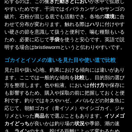
応するのは、この
生きた動きとにおい
が水中で拡散し
やすいためです。干潟ではイバラカンザシやサンゴの
破片、石粉が混じる底でも活動でき、各地の
環境
に合
わせて分布が変わります。触れる際は
ハリ
に付けやす
い硬さの節を意識して扱うと便利で、噛む種類もいる
ため、必要に応じて
手袋
を使うと安心です。英語で説
明する場合はbristlewormというと伝わりやすいです。
ゴカイとイソメの違いを見た目や使い道で比較
見た目や扱い心地、釣果における傾向には違いがあり
ます。ここでは一般的な傾向を
比較
し、目的別の選び
方を整理します。色や粘液、においは
付け方
や保存に
も影響するため、購入や採取の前に把握しておくと便
利です。釣りではキスやハゼ、メバルなどの対象魚に
応じて、朝鮮ゴカイ（青イソメ）やイシゴカイ、ジャ
リメといった
商品
名で選ぶこともあります。
イソメゴ
カイどっち
が良いかは釣り場の
状況
や季節、潮の速
さ、
ライン
の太さ、投げる距離によって変わるため、