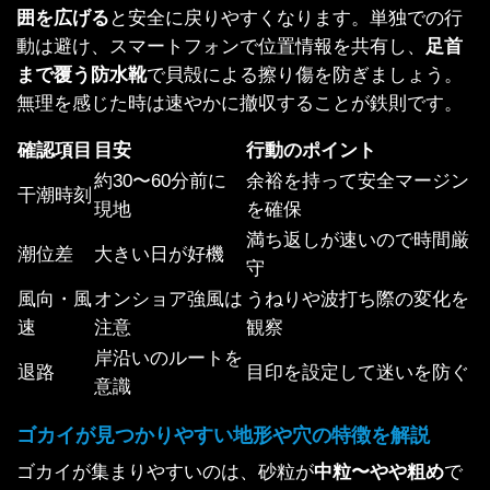
囲を広げる
と安全に戻りやすくなります。単独での行
動は避け、スマートフォンで位置情報を共有し、
足首
まで覆う防水靴
で貝殻による擦り傷を防ぎましょう。
無理を感じた時は速やかに撤収することが鉄則です。
確認項目
目安
行動のポイント
約30〜60分前に
余裕を持って安全マージン
干潮時刻
現地
を確保
満ち返しが速いので時間厳
潮位差
大きい日が好機
守
風向・風
オンショア強風は
うねりや波打ち際の変化を
速
注意
観察
岸沿いのルートを
退路
目印を設定して迷いを防ぐ
意識
ゴカイが見つかりやすい地形や穴の特徴を解説
ゴカイが集まりやすいのは、砂粒が
中粒〜やや粗め
で