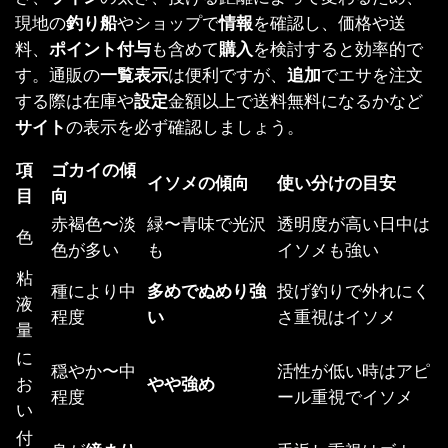
現地の
釣り船
やショップで
情報
を確認し、価格や送
料、
ポイント付与
も含めて
購入
を検討すると効率的で
す。通販の
一覧表示
は便利ですが、
追加
でエサを注文
する際は在庫や
設定
金額以上で送料無料になるかなど
サイト
の表示を必ず確認しましょう。
項
ゴカイの傾
イソメの傾向
使い分けの目安
目
向
赤褐色〜淡
緑〜青味で光沢
透明度が高い日中は
色
色が多い
も
イソメも強い
粘
種により中
多めでぬめり強
投げ釣りで外れにく
液
程度
い
さ重視はイソメ
量
に
穏やか〜中
活性が低い時はアピ
お
やや強め
程度
ール重視でイソメ
い
付