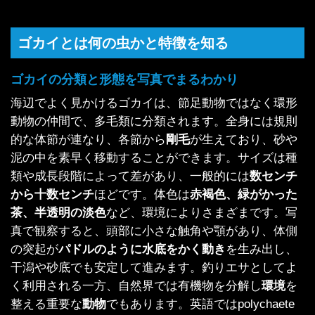
ゴカイとは何の虫かと特徴を知る
ゴカイの分類と形態を写真でまるわかり
海辺でよく見かけるゴカイは、節足動物ではなく環形
動物の仲間で、多毛類に分類されます。全身には規則
的な体節が連なり、各節から
剛毛
が生えており、砂や
泥の中を素早く移動することができます。サイズは種
類や成長段階によって差があり、一般的には
数センチ
から十数センチ
ほどです。体色は
赤褐色、緑がかった
茶、半透明の淡色
など、環境によりさまざまです。写
真で観察すると、頭部に小さな触角や顎があり、体側
の突起が
パドルのように水底をかく動き
を生み出し、
干潟や砂底でも安定して進みます。釣りエサとしてよ
く利用される一方、自然界では有機物を分解し
環境
を
整える重要な
動物
でもあります。英語ではpolychaete