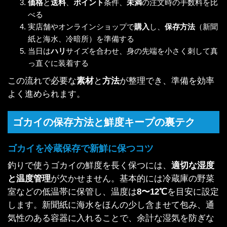
価格
と
送料
、
ポイント
条件、
未満
の注文時の手数料を比
べる
実店舗やオンラインショップで
購入
し、
保存方法
（新聞
紙と海水、冷暗所）を準備する
当日は
ハリ
サイズを合わせ、身の先端を小さく刺して真
っ直ぐに装着する
この流れで必要な
素材
と
方法
が整理でき、準備を効率
よく進められます。
ゴカイの保存方法と鮮度キープの裏テク
ゴカイを冷蔵保存で新鮮に保つコツ
釣りで使うゴカイの鮮度を長く保つには、
適切な湿度
と温度管理
が欠かせません。基本的には冷蔵庫の野菜
室などの低温帯に保管し、温度は
8〜12℃
を目安に設定
します。新聞紙に海水をほんの少し含ませて包み、通
気性のある容器に入れることで、余計な湿気を防ぎな