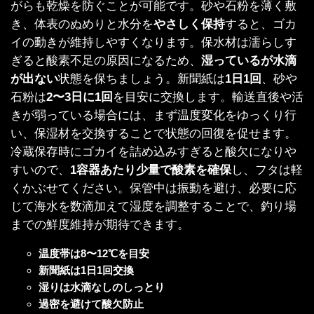
がらも乾燥を防ぐことが可能です。砂や石粉を薄く敷
き、体表のぬめりと水分を
やさしく保持
すると、ゴカ
イの動きが維持しやすくなります。保水材は濡らしす
ぎると酸素不足の原因になるため、
湿っているが水滴
が出ない
状態を保ちましょう。新聞紙は
1日1回
、砂や
石粉は
2〜3日に1回
を目安に交換します。輸送直後や活
きが弱っている場合には、まず温度変化をゆっくり行
い、保湿材を交換することで状態の回復を促せます。
冷蔵保存時にゴカイを詰め込みすぎると酸欠になりや
すいので、
1容器あたり少量で酸素を確保
し、フタは軽
くかぶせてください。保管中は振動を避け、必要に応
じて海水を数滴加えて湿度を調整することで、釣り場
までの鮮度維持が期待できます。
温度帯は8〜12℃を目安
新聞紙は1日1回交換
湿りは水滴なしのしっとり
過密を避けて酸欠防止