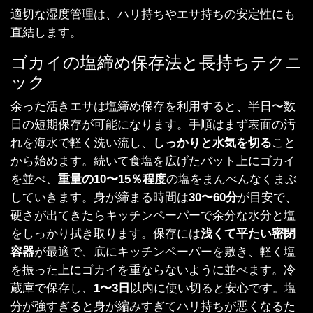
適切な湿度管理は、ハリ持ちやエサ持ちの安定性にも
直結します。
ゴカイの塩締め保存法と長持ちテクニ
ック
余った活きエサは塩締め保存を利用すると、半日〜数
日の短期保存が可能になります。手順はまず表面の汚
れを海水で軽く洗い流し、
しっかりと水気を切る
こと
から始めます。続いて食塩を広げたバット上にゴカイ
を並べ、
重量の10〜15％程度
の塩をまんべんなくまぶ
していきます。身が締まる時間は
30〜60分
が目安で、
硬さが出てきたらキッチンペーパーで余分な水分と塩
をしっかり拭き取ります。保存には
浅くて平たい密閉
容器
が最適で、底にキッチンペーパーを敷き、軽く塩
を振った上にゴカイを重ならないように並べます。冷
蔵庫で保存し、
1〜3日
以内に使い切ると安心です。塩
分が強すぎると身が縮みすぎてハリ持ちが悪くなるた