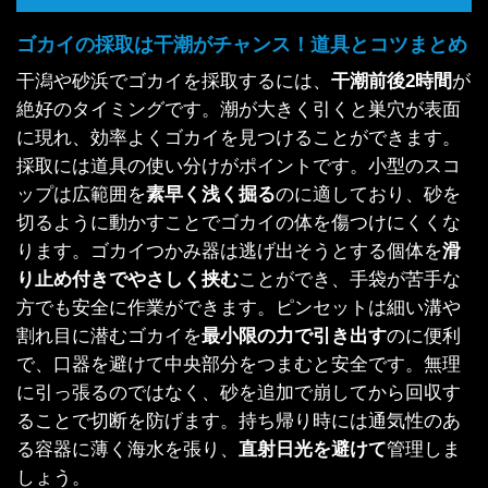
ゴカイの採取は干潮がチャンス！道具とコツまとめ
干潟や砂浜でゴカイを採取するには、
干潮前後2時間
が
絶好のタイミングです。潮が大きく引くと巣穴が表面
に現れ、効率よくゴカイを見つけることができます。
採取には道具の使い分けがポイントです。小型のスコ
ップは広範囲を
素早く浅く掘る
のに適しており、砂を
切るように動かすことでゴカイの体を傷つけにくくな
ります。ゴカイつかみ器は逃げ出そうとする個体を
滑
り止め付きでやさしく挟む
ことができ、手袋が苦手な
方でも安全に作業ができます。ピンセットは細い溝や
割れ目に潜むゴカイを
最小限の力で引き出す
のに便利
で、口器を避けて中央部分をつまむと安全です。無理
に引っ張るのではなく、砂を追加で崩してから回収す
ることで切断を防げます。持ち帰り時には通気性のあ
る容器に薄く海水を張り、
直射日光を避けて
管理しま
しょう。