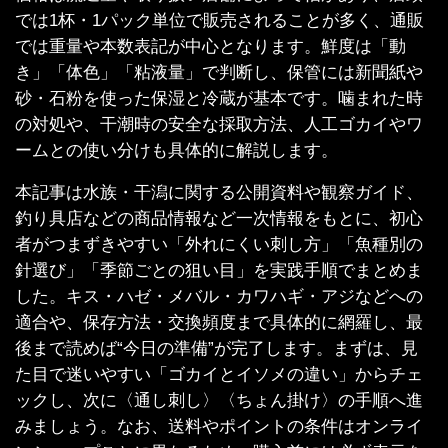
では1杯・1パック単位で販売されることが多く、通販
では重量や本数表記が中心となります。鮮度は「動
き」「体色」「粘液量」で判断し、保管には新聞紙や
砂・石粉を使った保湿と冷蔵が基本です。噛まれた時
の対処や、干潮時の安全な採取方法、人工ゴカイやワ
ームとの使い分けも具体的に解説します。
本記事は水族・干潟に関する公開資料や観察ガイド、
釣り具店などの商品情報など一次情報をもとに、初心
者がつまずきやすい「外れにくい刺し方」「魚種別の
針選び」「季節ごとの狙い目」を実践手順でまとめま
した。キス・ハゼ・メバル・カワハギ・アジなどへの
適合や、保存方法・交換頻度まで具体的に網羅し、最
後まで読めば“今日の準備”が完了します。まずは、見
た目で迷いやすい「ゴカイとイソメの違い」からチェ
ックし、次に〈通し刺し〉〈ちょん掛け〉の手順へ進
みましょう。なお、送料やポイントの条件はオンライ