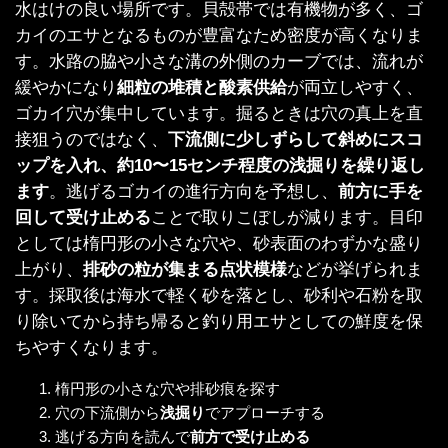
水はけの良い場所です。貝殻帯では有機物が多く、ゴ
カイのエサとなるものが豊富なため密度が高くなりま
す。水路の脇や小さな溝の外側のカーブでは、流れが
緩やかになり
細粒の堆積と酸素供給
が両立しやすく、
ゴカイ穴が集中しています。掘るときは穴の真上を直
接狙うのではなく、
下流側に少しずらして斜めにスコ
ップを入れ、約10〜15センチ程度の浅掘りを繰り返し
ます
。逃げるゴカイの進行方向を予想し、
前方に手を
回して受け止める
ことで取りこぼしが減ります。目印
としては楕円形の小さな穴や、砂表面のわずかな盛り
上がり、
排砂の粒が集まる点状模様
などが挙げられま
す。採取後は海水で軽く砂を落とし、砂利や石粉を取
り除いてから持ち帰ると釣り用エサとしての鮮度を保
ちやすくなります。
楕円形の小さな穴や排砂痕を探す
穴の下流側から
浅掘り
でアプローチする
逃げる方向を読んで
前方で受け止める