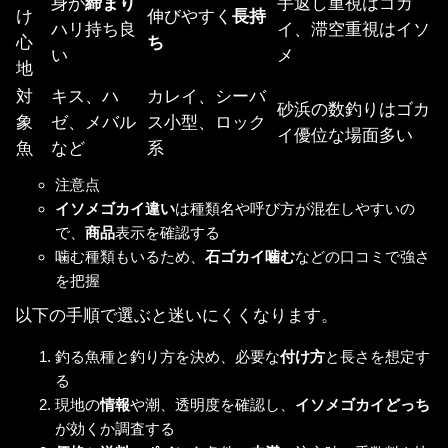
身が
締まり
手返し重視はゴカ
け
伸びやすく
長持
ハリ持ち良
イ、滞空重視はイソ
心
ち
い
メ
地
対
キス、ハ
カレイ、シーバ
砂浜の数釣りはゴカ
象
ゼ、メバル
ス小型、ロック
イ優位な場面多い
魚
など
系
注意点
イソメゴカイ違い
は種類名や呼び方が混在しやすいの
で、
商品
表示を確認する
噛む種類もいるため、
石ゴカイ噛む
などの口コミで強さ
を把握
以下の手順で選ぶと迷いにくくなります。
釣る魚種と釣り方を決め、必要な
付け方
と長さを想定す
る
現地の
情報
や潮、透明度を確認し、
イソメゴカイどっち
が効くか調査する