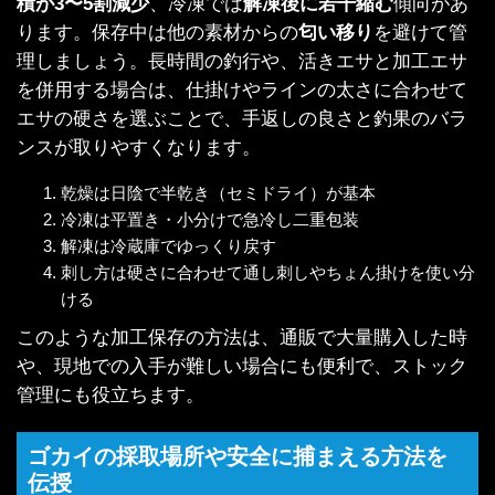
積が3〜5割減少
、冷凍では
解凍後に若干縮む
傾向があ
ります。保存中は他の素材からの
匂い移り
を避けて管
理しましょう。長時間の釣行や、活きエサと加工エサ
を併用する場合は、仕掛けやラインの太さに合わせて
エサの硬さを選ぶことで、手返しの良さと釣果のバラ
ンスが取りやすくなります。
乾燥は日陰で半乾き（セミドライ）が基本
冷凍は平置き・小分けで急冷し二重包装
解凍は冷蔵庫でゆっくり戻す
刺し方は硬さに合わせて通し刺しやちょん掛けを使い分
ける
このような加工保存の方法は、通販で大量購入した時
や、現地での入手が難しい場合にも便利で、ストック
管理にも役立ちます。
ゴカイの採取場所や安全に捕まえる方法を
伝授