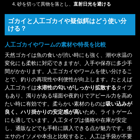
砂を切って異物を落とし、
直射日光を避ける
ゴカイと人工ゴカイや疑似餌はどう使い分
ける？
人工ゴカイやワームの素材や特長を比較
天然ゴカイは魚の食いが渋い時にも強く、潮や水温の
変化にも柔軟に対応できますが、入手や保存に多少手
間がかかります。人工ゴカイやワームを使い分けるこ
とで、釣りの再現性や利便性が向上します。たとえば
人工ゴカイは
水溶性の匂いがしっかり拡散する
タイプ
もあり、濁りがある場面や夜釣りでアピール力を高め
たい時に有効です。柔らかい素材のものは
吸い込みが
良く、ハリ掛かりの安定感が高い
ため、ライトゲーム
にも適しています。人工タイプは価格や在庫が安定
し、通販などでも手軽に購入できる点が魅力です。生
エサのイソメや本虫と比較すると、人工は手袋が不要