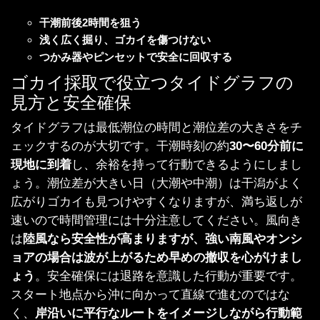
干潮前後2時間を狙う
浅く広く掘り、ゴカイを傷つけない
つかみ器やピンセットで安全に回収する
ゴカイ採取で役立つタイドグラフの
見方と安全確保
タイドグラフは最低潮位の時間と潮位差の大きさをチ
ェックするのが大切です。干潮時刻の約
30〜60分前に
現地に到着
し、余裕を持って行動できるようにしまし
ょう。潮位差が大きい日（大潮や中潮）は干潟がよく
広がりゴカイも見つけやすくなりますが、満ち返しが
速いので時間管理には十分注意してください。風向き
は
陸風なら安全性が高まりますが、強い南風やオンシ
ョアの場合は波が上がるため早めの撤収を心がけまし
ょう
。安全確保には退路を意識した行動が重要です。
スタート地点から沖に向かって直線で進むのではな
く、
岸沿いに平行なルートをイメージしながら行動範