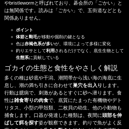
やbristlewormと呼ばれており、碁会所の「ごかい」と
は無関係です。読みは「ごかい」で、五街道などとも
関係ありません。
ポイント
体節と剛毛
が移動や掘削の鍵となる
色は
赤褐色系が多い
が、環境によって多様に変化
釣りエサとして
利用
されるだけでなく、底生生物として
生態系
に貢献している
ゴカイの生態と食性をやさしく解説
多くの種は砂底や干潟、潮間帯から浅い海の海底に生
息し、潮の満ち引きに合わせて
巣穴を出入り
します。
行動は臆病で、刺激があるとすぐに砂へ潜ります。食
性は
雑食寄りの肉食
で、底質にたまった有機物やデト
リタス、小型の甲殻類、二枚貝の幼生、他の小動物も
捕食します。口器が発達した種類は、夜間に
頭部を伸
ばして餌を探す
姿が観察できます。釣りで魚がよく反