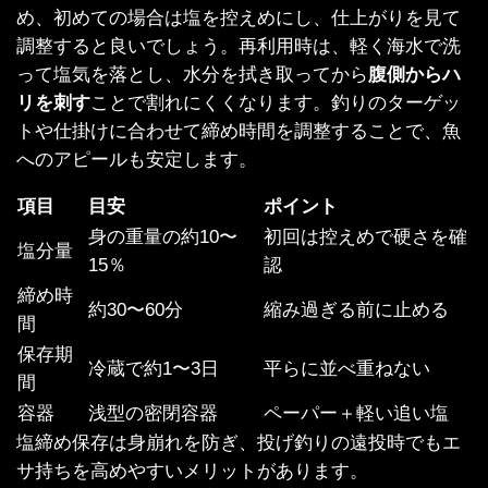
め、初めての場合は塩を控えめにし、仕上がりを見て
調整すると良いでしょう。再利用時は、軽く海水で洗
って塩気を落とし、水分を拭き取ってから
腹側からハ
リを刺す
ことで割れにくくなります。釣りのターゲッ
トや仕掛けに合わせて締め時間を調整することで、魚
へのアピールも安定します。
項目
目安
ポイント
身の重量の約10〜
初回は控えめで硬さを確
塩分量
15％
認
締め時
約30〜60分
縮み過ぎる前に止める
間
保存期
冷蔵で約1〜3日
平らに並べ重ねない
間
容器
浅型の密閉容器
ペーパー＋軽い追い塩
塩締め保存は身崩れを防ぎ、投げ釣りの遠投時でもエ
サ持ちを高めやすいメリットがあります。