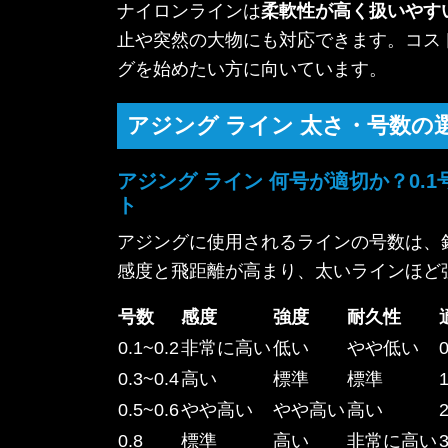
ナイロンラインは
柔軟性が高く扱いやす
止や突然の大物にも対応できます。コスト
グを始めたい方に向いています。
アジング ライン 太さ・号数の
アジング ライン 何号が適切か？0.
ト
アジングに使用されるラインの号数は、釣
感度と飛距離が高まり、太いラインほど
号数
感度
強度
耐久性
0.1~0.2
非常に高い
低い
やや低い
0.3~0.4
高い
標準
標準
0.5~0.6
やや高い
やや高い
高い
0.8
標準
高い
非常に高い