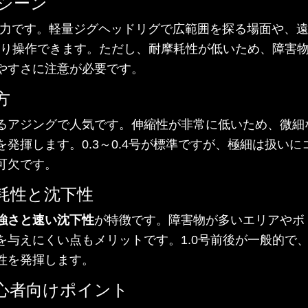
シーン
力です。軽量ジグヘッドリグで広範囲を探る場面や、遠
っかり操作できます。ただし、耐摩耗性が低いため、障害
やすさに注意が必要です。
方
るアジングで人気です。伸縮性が非常に低いため、微細
発揮します。0.3～0.4号が標準ですが、極細は扱い
可欠です。
耗性と沈下性
強さと速い沈下性
が特徴です。障害物が多いエリアやボ
を与えにくい点もメリットです。1.0号前後が一般的で
性を発揮します。
心者向けポイント