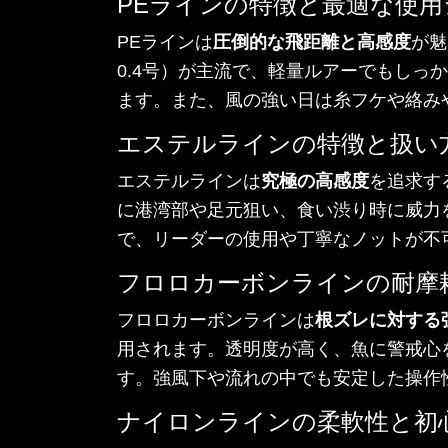
PEラインの特徴と最適な使用
PEラインは
圧倒的な飛距離と高感度
が魅
0.4号）が主流で、軽量ルアーでもし
ます。また、風の強い日は糸フケや絡み
エステルラインの特徴と扱い
エステルラインは
究極の高感度
を追求す
に港湾部や足元狙い、食い渋り時に威力を
で、リーダーの使用や丁寧なノットが不
フロロカーボンラインの耐摩
フロロカーボンラインは
根ズレに対する
用されます。透明度が高く、魚に警戒心
す。強風下や流れの中でも安定した操作
ナイロンラインの柔軟性と初