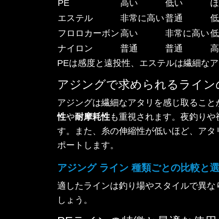
PE
高い
低い
ほ
エステル
非常に高い
普通
低
フロロカーボン
高い
非常に高い
低
ナイロン
普通
普通
高
PEは感度と遠投性、エステルは繊細な
アジングで求められるライン
アジングは繊細なアタリを感じ取ること
性
や
耐摩耗性
も重視されます。夜釣りや
す。また、糸の伸縮性が低いほど、アタ
ポートします。
アジング ライン 種類ごとの比較と
適したラインは釣り場やスタイルで異な
しょう。