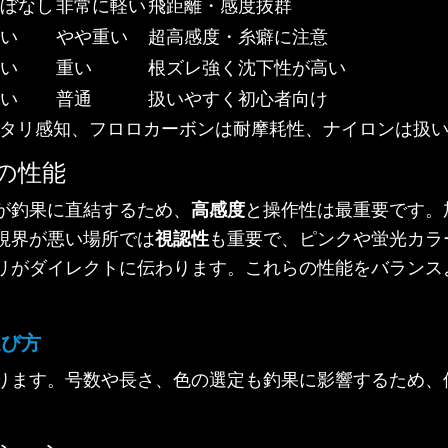
ぼなし
非常に軽い
飛距離・感度抜群
い
やや重い
超高感度・糸癖に注意
い
重い
根ズレ強く沈下性が高い
い
普通
扱いやすく初心者向け
アタリ感知、フロロカーボンは耐摩耗性、ナイロンは扱
の性能
が釣果に直結するため、
高感度
と操作性は最重要です。
視界が悪い場所では
視認性
も重要で、ピンクや蛍光カラ
リがダイレクトに伝わります。これらの性能をバランス
選び方
ります。号数や長さ、色の選定も釣果に影響するため、