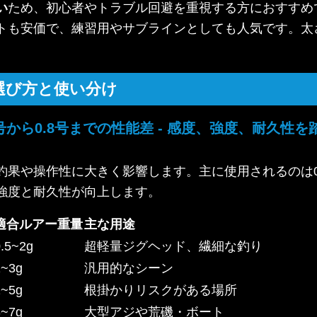
い
ため、初心者やトラブル回避を重視する方におすすめ
も安価で、練習用やサブラインとしても人気です。太さは
選び方と使い分け
1号から0.8号までの性能差 - 感度、強度、耐久
果や操作性に大きく影響します。主に使用されるのは0.
強度と耐久性が向上します。
適合ルアー重量
主な用途
0.5~2g
超軽量ジグヘッド、繊細な釣り
1~3g
汎用的なシーン
2~5g
根掛かりリスクがある場所
3~7g
大型アジや荒磯・ボート