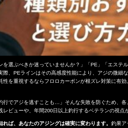
ンを選ぶべきか迷っていませんか？」「PE」「エステ
実際、PEラインはその高感度性能により、アジの微細な
性を重視するならフロロカーボンが根ズレ対策に有効。号
。
釣行でアジを逃すことも…」そんな失敗を防ぐため、各
践レビューや、年間200日以上釣行するベテランの視点
知れば、あなたのアジングは確実に変わります。
釣果ア