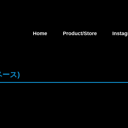
Home
Product/Store
Instag
ース)